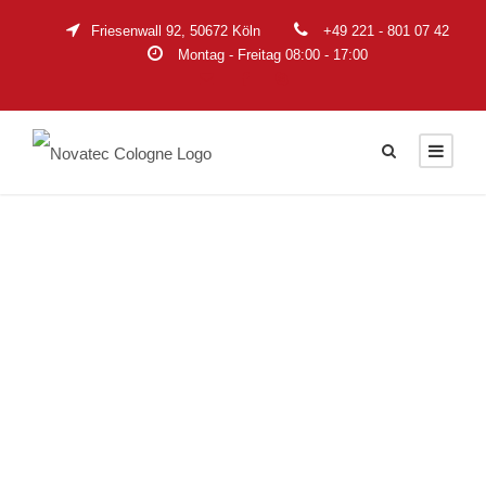
Friesenwall 92, 50672 Köln
+49 221 - 801 07 42
Montag - Freitag 08:00 - 17:00
TAG
3580i