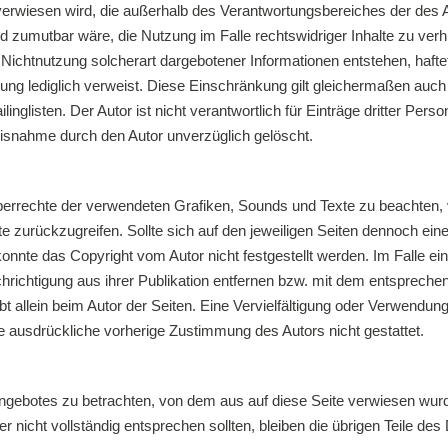
t verwiesen wird, die außerhalb des Verantwortungsbereiches der des 
nd zumutbar wäre, die Nutzung im Falle rechtswidriger Inhalte zu ver
chtnutzung solcherart dargebotener Informationen entstehen, haftet al
lichung lediglich verweist. Diese Einschränkung gilt gleichermaßen auc
listen. Der Autor ist nicht verantwortlich für Einträge dritter Perso
snahme durch den Autor unverzüglich gelöscht.
heberrechte der verwendeten Grafiken, Sounds und Texte zu beachten, 
te zurückzugreifen. Sollte sich auf den jeweiligen Seiten dennoch e
konnte das Copyright vom Autor nicht festgestellt werden. Im Falle e
richtigung aus ihrer Publikation entfernen bzw. mit dem entspreche
leibt allein beim Autor der Seiten. Eine Vervielfältigung oder Verwend
e ausdrückliche vorherige Zustimmung des Autors nicht gestattet.
-Angebotes zu betrachten, von dem aus auf diese Seite verwiesen wurd
r nicht vollständig entsprechen sollten, bleiben die übrigen Teile des