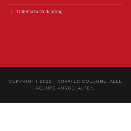
Datenschutzerklärung
S/W-Multifunktionssysteme
Schwarzweißdrucker
Farbdrucksysteme
COPYRIGHT 2022 - NOVATEC COLOGNE, ALLE
RECHTE VORBEHALTEN.